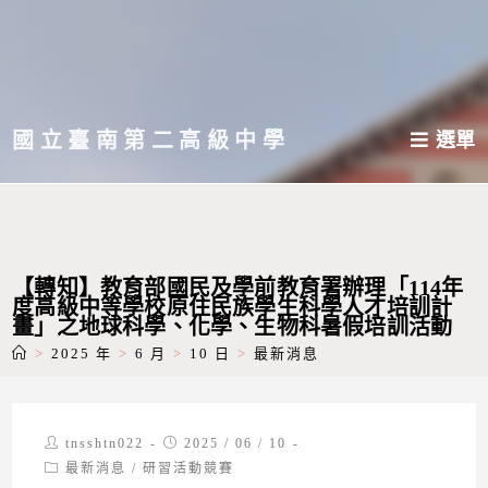
跳
轉
至
主
國立臺南第二高級中學
選單
要
內
容
【轉知】教育部國民及學前教育署辦理「114年
度高級中等學校原住民族學生科學人才培訓計
畫」之地球科學、化學、生物科暑假培訓活動
>
2025 年
>
6 月
>
10 日
>
最新消息
Post
Post
tnsshtn022
2025 / 06 / 10
author:
published:
Post
最新消息
/
研習活動競賽
category: