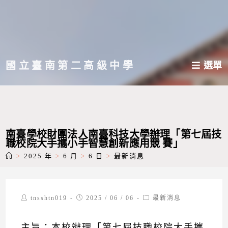
跳
轉
至
主
國立臺南第二高級中學
選單
要
內
容
南臺學校財團法人南臺科技大學辦理「第七屆技
職校院大手攜小手智慧創新應用競 賽」
>
2025 年
>
6 月
>
6 日
>
最新消息
Post
Post
Post
tnsshtn019
2025 / 06 / 06
最新消息
author:
published:
category:
主旨：本校辦理「第七屆技職校院大手攜