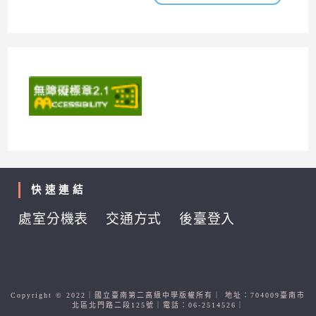
快速連結
處室分機表
交通方式
後臺登入
Copyright © 2022｜國立臺南第二高級中學版權所有｜ 地址：704009臺南市
北區北門路二段125號｜電話：06-2514526｜