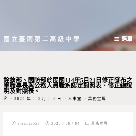
跳
轉
至
主
國立臺南第二高級中學
選單
要
內
容
銓敘部、國防部於民國114年5月21日修正發布之
軍職專長與公務人員職系認定對照表、修正總說
明及對照表。
>
2025 年
>
6 月
>
4 日
>
人事室
>
業務宣導
Post
Post
Post
tnsshtn057
2025 / 06 / 04
業務宣導
author:
published:
category: