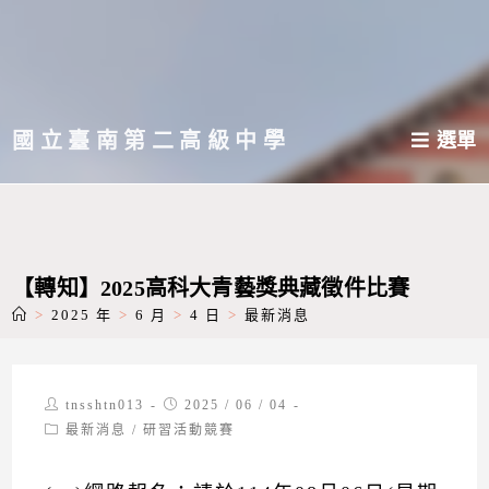
跳
轉
至
主
國立臺南第二高級中學
選單
要
內
容
【轉知】2025高科大青藝獎典藏徵件比賽
>
2025 年
>
6 月
>
4 日
>
最新消息
Post
Post
tnsshtn013
2025 / 06 / 04
author:
published:
Post
最新消息
/
研習活動競賽
category: