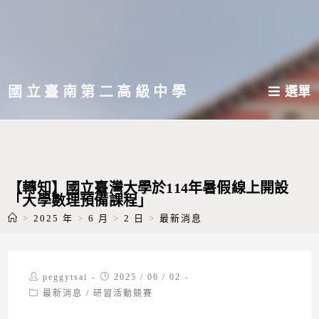
跳
轉
至
主
國立臺南第二高級中學
選單
要
內
容
【轉知】國立臺灣大學於114年暑假線上開設
「大學數理預備課程」
>
2025 年
>
6 月
>
2 日
>
最新消息
Post
Post
peggytsai
2025 / 06 / 02
author:
published:
Post
最新消息
/
研習活動競賽
category: