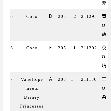
亦
6
Coco
Ｄ
205
12
211293
黃
O
語
6
Coco
Ｅ
205
11
211292
稅
O
晴
7
Vanellope
Ａ
203
1
211180
王
meets
O
Disney
柔
Princesses