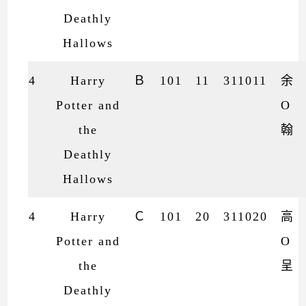
Deathly
Hallows
4
Harry
Ｂ
101
11
311011
余
Potter and
O
the
翰
Deathly
Hallows
4
Harry
Ｃ
101
20
311020
高
Potter and
O
the
呈
Deathly