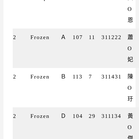
O
恩
2
Frozen
Ａ
107
11
311222
蕭
O
妃
2
Frozen
Ｂ
113
7
311431
陳
O
玗
2
Frozen
Ｄ
104
29
311134
黃
O
傑