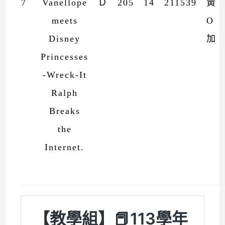
7
Vanellope
Ｄ
205
14
211539
黃
meets
O
Disney
加
Princesses
-Wreck-It
Ralph
Breaks
the
Internet.