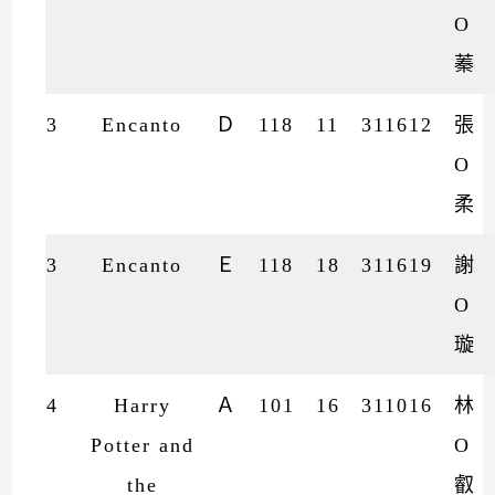
O
蓁
3
Encanto
Ｄ
118
11
311612
張
O
柔
3
Encanto
Ｅ
118
18
311619
謝
O
璇
4
Harry
Ａ
101
16
311016
林
Potter and
O
the
叡