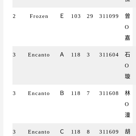
2
Frozen
Ｅ
103
29
311099
曾
O
嘉
3
Encanto
Ａ
118
3
311604
石
O
璇
3
Encanto
Ｂ
118
7
311608
林
O
潼
3
Encanto
Ｃ
118
8
311609
胡