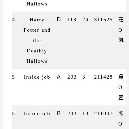
Hallows
4
Harry
Ｄ
118
24
311625
莊
Potter and
O
the
凱
Deathly
Hallows
5
Inside job
Ａ
203
3
211428
吳
O
萱
5
Inside job
Ｂ
203
13
211007
陳
O