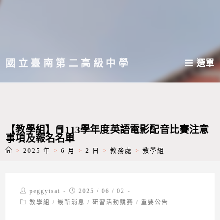
跳
轉
至
主
國立臺南第二高級中學
選單
要
內
容
【教學組】📕113學年度英語電影配音比賽注意
事項及報名名單
>
2025 年
>
6 月
>
2 日
>
教務處
>
教學組
Post
Post
peggytsai
2025 / 06 / 02
author:
published:
Post
教學組
/
最新消息
/
研習活動競賽
/
重要公告
category: