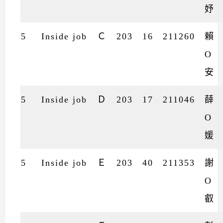
妤
5
Inside job
Ｃ
203
16
211260
賴
O
安
5
Inside job
Ｄ
203
17
211046
薛
O
媛
5
Inside job
Ｅ
203
40
211353
謝
O
叡