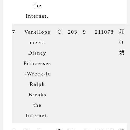
the
Internet.
7
Vanellope
Ｃ
203
9
211078
莊
meets
O
Disney
媜
Princesses
-Wreck-It
Ralph
Breaks
the
Internet.