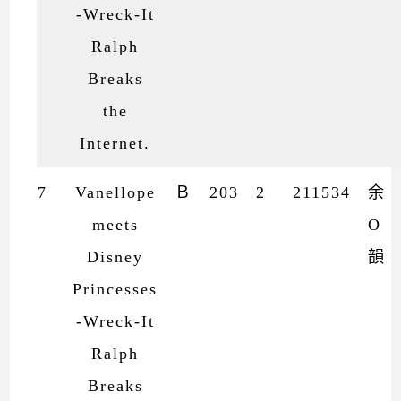
-Wreck-It
Ralph
Breaks
the
Internet.
7
Vanellope
Ｂ
203
2
211534
余
meets
O
Disney
韻
Princesses
-Wreck-It
Ralph
Breaks