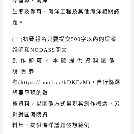
岸監控、海洋
生態及保育、海洋工程及其他海洋相關議
題。
(三)初賽報名只要提交500字以內的提案
說明和NODASS圖文
創 作 即 可 。 本 院 提 供 資 料 圖 像
說 明 參
考(https://reurl.cc/bDKEzM)，自行篩選
想要呈現的數
據資料，以圖像方式呈現其創作概念。另
針對國海院資
料集，提供海洋議題發想範例