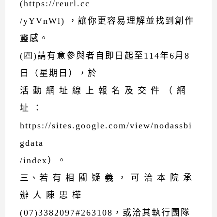
(https://reurl.cc
/yYVnWl) ，讓你更容易理解並找到創作
靈感。
(四)請有意參與者自即日起至114年6月8
日（星期日），於
活 動 網 址 線 上 報 名 及 交 件 （ 網
址 ：
https://sites.google.com/view/nodassbi
gdata
/index）。
三、若 有 相 關 疑 義 ， 可 洽 本 院 承
辦 人 陳 思 樺
(07)3382097#263108，或洽其執行團隊