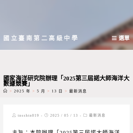
跳
轉
至
主
國立臺南第二高級中學
選單
要
內
容
國家海洋研究院辦理「2025第三屆諾大師海洋大
數據競賽」
>
2025 年
>
5 月
>
13 日
>
最新消息
Post
Post
Post
tnsshtn019
2025 / 05 / 13
最新消息
author:
published:
category:
主旨：本院辦理「2025第三屆諾大師海洋