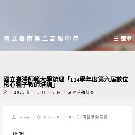
跳
轉
至
主
國立臺南第二高級中學
選單
要
內
容
國立臺灣師範大學辦理「114學年度第六屆數位
核心種子教師培訓」
>
2025 年
>
5 月
>
8 日
>
研習活動競賽
Post
Post
Post
Jeremy
2025 / 05 / 08
研習活動競賽
author:
published:
category:
說明：