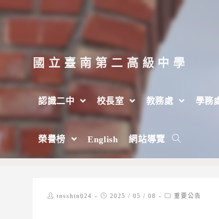
跳
轉
至
主
國立臺南第二高級中學
要
內
認識二中
校長室
教務處
學務
容
中華民國高級中等學校體育總會辦理「11
榮譽榜
English
網站導覽
>
2025 年
>
5 月
>
8 日
>
重要公告
Post
Post
Post
tnsshtn024
2025 / 05 / 08
重要公告
author:
published:
category: