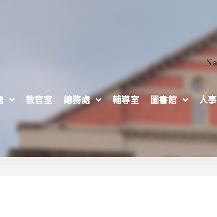
Na
處
教官室
總務處
輔導室
圖書館
人事
4年全國中等學校學生運動社團幹部研習營」，鼓勵