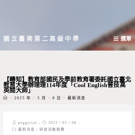
跳
轉
至
主
國立臺南第二高級中學
選單
要
內
容
【轉知】教育部國民及學前教育署委託國立臺北
教育大學辦理理114年度「Cool English普技高
英閱大師」
>
2025 年
>
5 月
>
8 日
>
最新消息
Post
Post
peggytsai
2025 / 05 / 08
author:
published:
Post
最新消息
/
研習活動競賽
category: