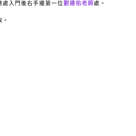
務處入門後右手邊第一位
劉建佑老師
處。
取。