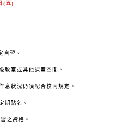
日(五)
坐定自習。
班級教室或其他課室空間。
，作息狀況仍須配合校內規定。
不定期點名。
自習之資格。