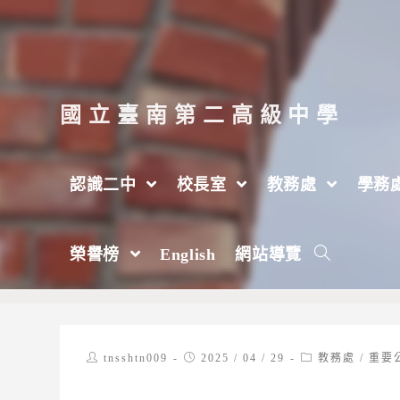
跳
轉
至
主
國立臺南第二高級中學
要
內
認識二中
校長室
教務處
學務
容
【重要通知】現正開放申請高三同學至二中
榮譽榜
English
網站導覽
>
2025 年
>
4 月
>
29 日
>
教務處
Post
Post
Post
tnsshtn009
2025 / 04 / 29
教務處
/
重要
author:
published:
category: