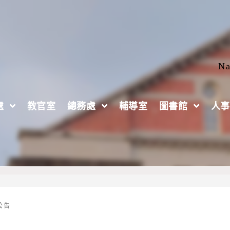
Na
處
教官室
總務處
輔導室
圖書館
人事
K館進行自習(詳見內文)
公告