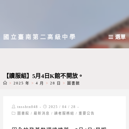
跳
轉
至
主
國立臺南第二高級中學
選單
要
內
容
【讀服組】5月4日K館不開放。
>
2025 年
>
4 月
>
28 日
>
圖書館
Post
Post
tnsshtn048
2025 / 04 / 28
author:
published:
Post
圖書館
/
最新消息
/
讀者服務組
/
重要公告
category: