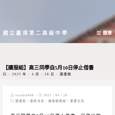
跳
轉
至
主
國立臺南第二高級中學
選單
要
內
容
【讀服組】高三同學自5月10日停止借書
>
2025 年
>
4 月
>
28 日
>
圖書館
Post
Post
tnsshtn048
2025 / 04 / 28
author:
published:
Post
圖書館
/
最新消息
/
讀者服務組
/
重要公告
category: