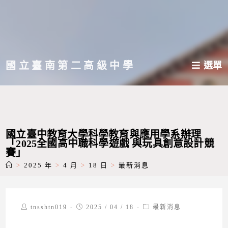
跳
轉
至
主
國立臺南第二高級中學
選單
要
內
容
國立臺中教育大學科學教育與應用學系辦理
「2025全國高中職科學遊戲 與玩具創意設計競
賽」
>
2025 年
>
4 月
>
18 日
>
最新消息
Post
Post
Post
tnsshtn019
2025 / 04 / 18
最新消息
author:
published:
category: