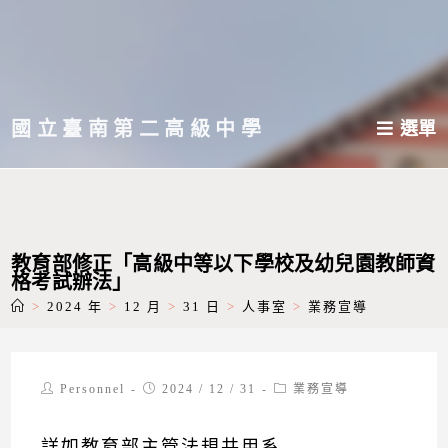
跳
轉
至
主
國立臺南第二高級中學
選單
要
內
容
教育部修正「高級中等以下學校及幼兒園教師資
格考試辦法」
>
2024 年
>
12 月
>
31 日
>
人事室
>
業務宣導
Post
Post
Post
Personnel
2024 / 12 / 31
業務宣導
author:
published:
category:
詳如教育部主管法規共用系