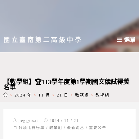
跳
轉
至
主
國立臺南第二高級中學
選單
要
內
容
【教學組】🏆113學年度第1學期國文競試得獎
名單
>
2024 年
>
11 月
>
21 日
>
教務處
>
教學組
Post
Post
peggytsai
2024 / 11 / 21
author:
published:
Post
各項比賽榜單
/
教學組
/
最新消息
/
重要公告
category: