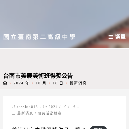
跳
轉
至
主
國立臺南第二高級中學
選單
要
內
容
台南市美展美術班得獎公告
>
2024 年
>
10 月
>
16 日
>
最新消息
Post
Post
tnsshtn013
2024 / 10 / 16
author:
published:
Post
最新消息
/
研習活動競賽
category: