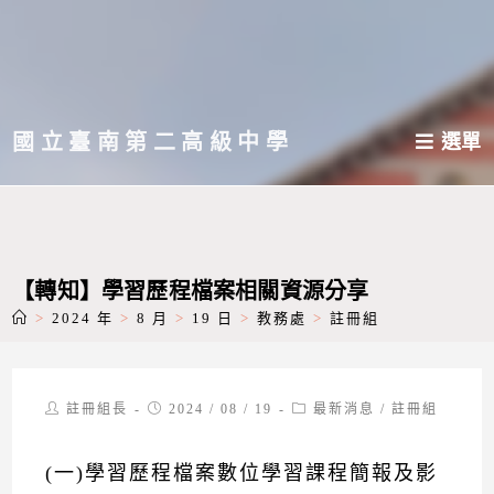
跳
轉
至
主
國立臺南第二高級中學
選單
要
內
容
【轉知】學習歷程檔案相關資源分享
>
2024 年
>
8 月
>
19 日
>
教務處
>
註冊組
Post
Post
Post
註冊組長
2024 / 08 / 19
最新消息
/
註冊組
author:
published:
category:
(一)學習歷程檔案數位學習課程簡報及影