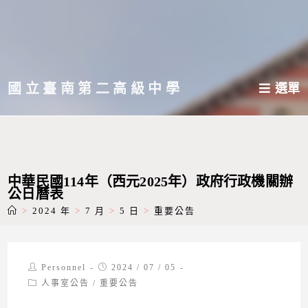
跳
轉
至
主
國立臺南第二高級中學
選單
要
內
容
中華民國114年（西元2025年）政府行政機關辦
公日曆表
>
2024 年
>
7 月
>
5 日
>
重要公告
Post
Post
Personnel
2024 / 07 / 05
author:
published:
Post
人事室公告
/
重要公告
category: