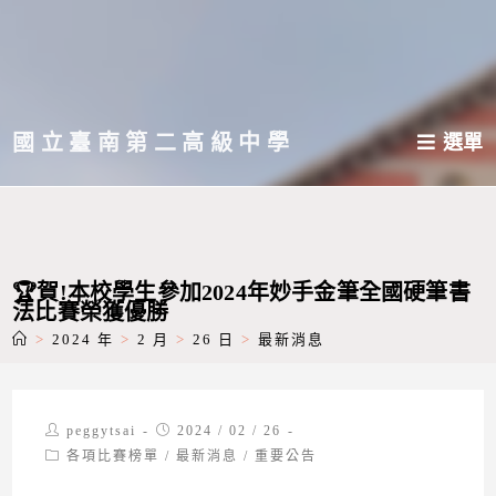
跳
轉
至
主
國立臺南第二高級中學
選單
要
內
容
🏆賀!本校學生參加2024年妙手金筆全國硬筆書
法比賽榮獲優勝
>
2024 年
>
2 月
>
26 日
>
最新消息
Post
Post
peggytsai
2024 / 02 / 26
author:
published:
Post
各項比賽榜單
/
最新消息
/
重要公告
category: