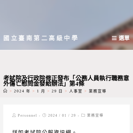
跳
轉
至
主
國立臺南第二高級中學
選單
要
內
容
考試院及行政院修正發布「公務人員執行職務意
外傷亡慰問金發給辦法」第4條
>
2024 年
>
1 月
>
29 日
>
人事室
>
業務宣導
Post
Post
Post
Personnel
2024 / 01 / 29
業務宣導
author:
published:
category:
詳如
考試院公報資訊網
。