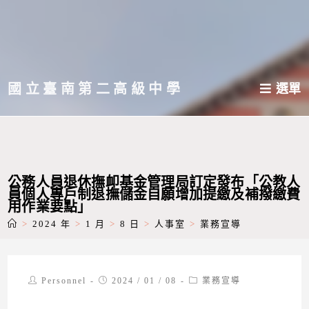
跳
轉
至
主
國立臺南第二高級中學
選單
要
內
容
公務人員退休撫卹基金管理局訂定發布「公教人
員個人專戶制退撫儲金自願增加提繳及補撥繳費
用作業要點」
>
2024 年
>
1 月
>
8 日
>
人事室
>
業務宣導
Post
Post
Post
Personnel
2024 / 01 / 08
業務宣導
author:
published:
category: