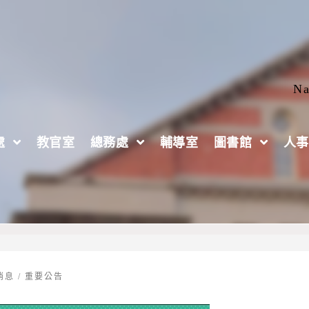
Na
處
教官室
總務處
輔導室
圖書館
人事
駕駛注意事項
消息
/
重要公告