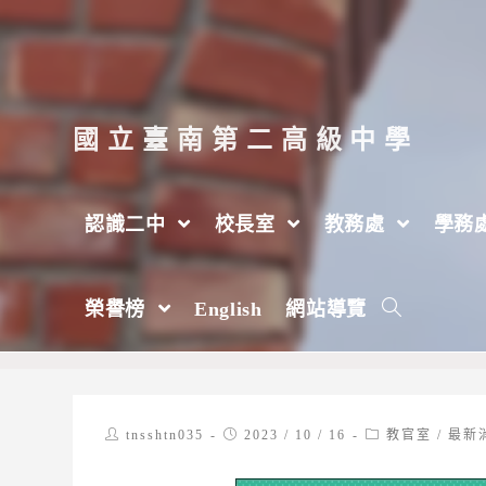
跳
轉
至
主
國立臺南第二高級中學
要
內
認識二中
校長室
教務處
學務
容
【教官室/交通安全宣導】微型電動二輪車
榮譽榜
English
網站導覽
>
2023 年
>
10 月
>
16 日
>
教官室
Post
Post
Post
tnsshtn035
2023 / 10 / 16
教官室
/
最新
author:
published:
category: