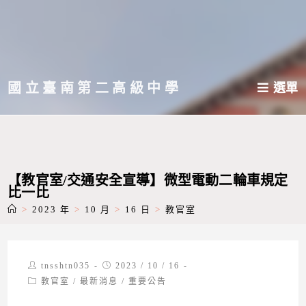
跳
轉
至
主
國立臺南第二高級中學
選單
要
內
容
【教官室/交通安全宣導】微型電動二輪車規定
比一比
>
2023 年
>
10 月
>
16 日
>
教官室
Post
Post
tnsshtn035
2023 / 10 / 16
author:
published:
Post
教官室
/
最新消息
/
重要公告
category: