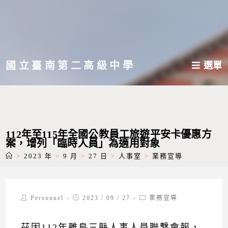
跳
轉
至
主
國立臺南第二高級中學
選單
要
內
容
112年至115年全國公教員工旅遊平安卡優惠方
案，增列「臨時人員」為適用對象
>
2023 年
>
9 月
>
27 日
>
人事室
>
業務宣導
Post
Post
Post
Personnel
2023 / 09 / 27
業務宣導
author:
published:
category:
茲因112年離島三縣人事人員聯繫會報，