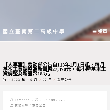
跳
轉
至
主
國立臺南第二高級中學
選單
要
內
容
【人事室】勞動部公告自113年1月1日起，每月
基本工資調整為新臺幣27,470元，每小時基本工
資調整為新臺幣183元
>
2023 年
>
9 月
>
27 日
>
重要公告
Post
Post
Personnel
2023 / 09 / 27
author:
published:
Post
業務宣導
/
重要公告
category: