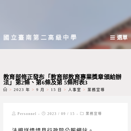
跳
轉
至
主
國立臺南第二高級中學
選單
要
內
容
教育部修正發布「教育部教育專業獎章頒給辦
法」第2條、第6條及第 5條附表3
>
2023 年
>
9 月
>
15 日
>
人事室
>
業務宣導
Post
Post
Post
Personnel
2023 / 09 / 15
業務宣導
author:
published:
category:
法規詳情請見
行政院公報網站
。