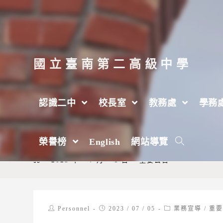
跳
轉
至
主
國立臺南第二高級中學
要
內
認識二中
校長室
教務處
學務
容
行政院「環境部組織法」、「環境部氣候
榮譽榜
English
網站導覽
部環境管理署組織法」及「國家環境研究院組
>
2023 年
>
7 月
>
5 日
>
重要公告
Post
Post
Post
Personnel
2023 / 07 / 05
業務宣導
/
重
author:
published:
category: