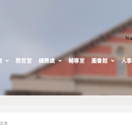
Na
處
教官室
總務處
輔導室
圖書館
人事
變遷署組織法」、「環境部資源循環署組織法」、「
織法」自112年8月22日公布施行
要公告