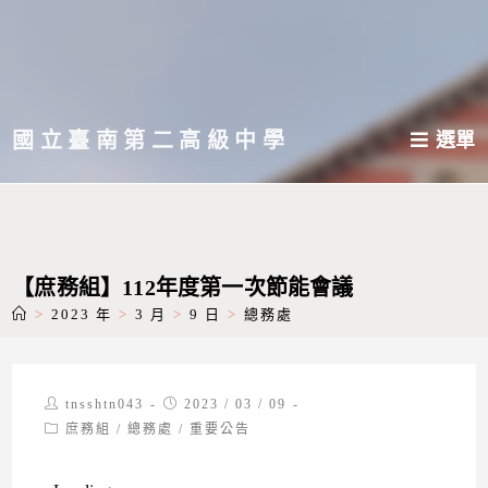
跳
轉
至
主
國立臺南第二高級中學
選單
要
內
容
【庶務組】112年度第一次節能會議
>
2023 年
>
3 月
>
9 日
>
總務處
Post
Post
tnsshtn043
2023 / 03 / 09
author:
published:
Post
庶務組
/
總務處
/
重要公告
category: