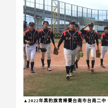
▲2022年黑豹旗青棒賽台南市台南二