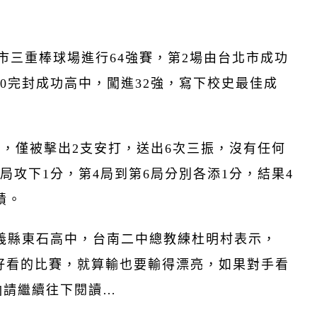
北市三重棒球場進行64強賽，第2場由台北市成功
0完封成功高中，闖進32強，寫下校史最佳成
球，僅被擊出2支安打，送出6次三振，沒有任何
局攻下1分，第4局到第6局分別各添1分，結果4
績。
嘉義縣東石高中，台南二中總教練杜明村表示，
好看的比賽，就算輸也要輸得漂亮，如果對手看
]請繼續往下閱讀…