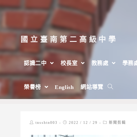
跳
轉
至
主
國立臺南第二高級中學
要
內
認識二中
校長室
教務處
學務
容
【新聞】中信盃黑豹旗／32強對決東石 
榮譽榜
English
網站導覽
>
2022 年
>
12 月
>
29 日
>
校長室
>
新聞剪輯
Post
Post
Post
tnsshtn003
2022 / 12 / 29
新聞剪輯
author:
published:
category: