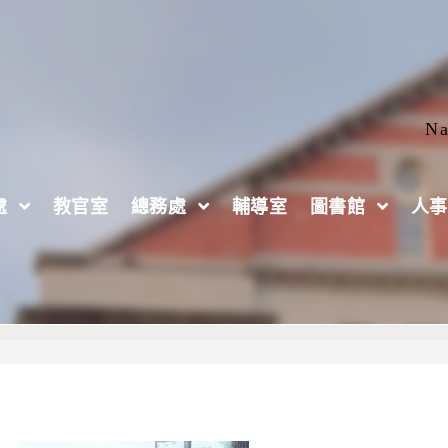
Na
處
教官室
總務處
輔導室
圖書館
人事
南二中目標：打出好比賽