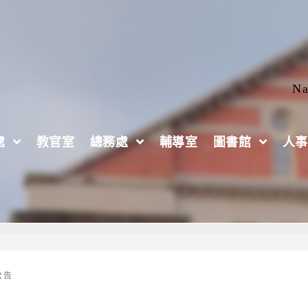
Na
處
教官室
總務處
輔導室
圖書館
人事
公告