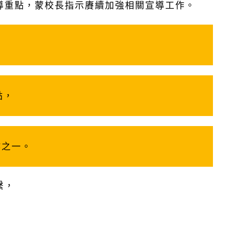
導重點，蒙校長指示賡續加強相關宣導工作。
點，
作之一。
繫，