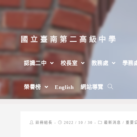
跳
轉
至
主
國立臺南第二高級中學
要
內
認識二中
校長室
教務處
學務
容
【註冊組】學習歷程檔案宣導事項
榮譽榜
English
網站導覽
>
2022 年
>
10 月
>
30 日
>
最新消息
Post
Post
Post
註冊組長
2022 / 10 / 30
最新消息
/
重要
author:
published:
category: