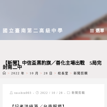
跳
轉
至
主
國立臺南第二高級中學
選單
要
內
容
【新聞】中信盃黑豹旗／善化主場出戰 5局完
封南二中
>
2022 年
>
10 月
>
28 日
>
校長室
>
新聞剪輯
Post
Post
Post
tnsshtn003
2022 / 10 / 28
新聞剪輯
author:
published:
category:
【記者洪偵源／台南報導】