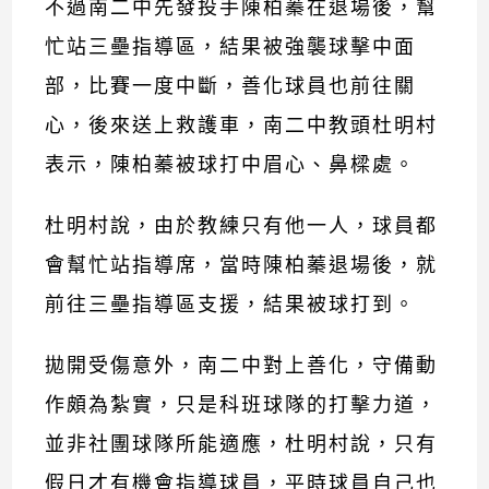
不過南二中先發投手陳柏蓁在退場後，幫
忙站三壘指導區，結果被強襲球擊中面
部，比賽一度中斷，善化球員也前往關
心，後來送上救護車，南二中教頭杜明村
表示，陳柏蓁被球打中眉心、鼻樑處。
杜明村說，由於教練只有他一人，球員都
會幫忙站指導席，當時陳柏蓁退場後，就
前往三壘指導區支援，結果被球打到。
拋開受傷意外，南二中對上善化，守備動
作頗為紮實，只是科班球隊的打擊力道，
並非社團球隊所能適應，杜明村說，只有
假日才有機會指導球員，平時球員自己也