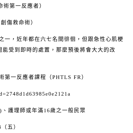
傷救命術第一反應者）
到院前創傷救命術）
因之一，近年都在六七名間徘徊，但跟急性心肌梗
間能受到即時的處置，那麼預後將會大大的改
第一反應者課程（PHTLS FR）
rid=2748d1d63985e0e2121a
-2)、護理師或年滿16歲之一般民眾
4（五）