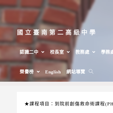
跳
轉
至
主
國立臺南第二高級中學
要
內
認識二中
校長室
教務處
學務
容
【健康中心】112年度高醫外傷及重症外科「到院前創傷
榮譽榜
English
網站導覽
★課程項目：到院前創傷救命術課程(PHT