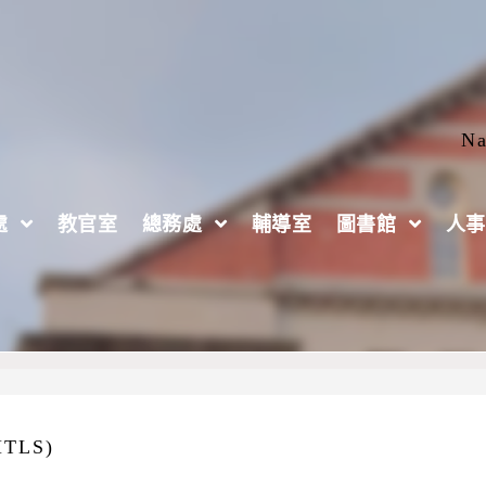
Na
處
教官室
總務處
輔導室
圖書館
人事
救命術訓練課程」(PHTLS First Responder 
LS)