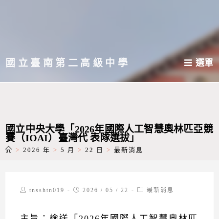
跳
轉
至
主
國立臺南第二高級中學
選單
要
內
容
國立中央大學「2026年國際人工智慧奧林匹亞競
賽（IOAI）臺灣代 表隊選拔」
>
2026 年
>
5 月
>
22 日
>
最新消息
Post
Post
Post
tnsshtn019
2026 / 05 / 22
最新消息
author:
published:
category:
主旨：檢送「2026年國際人工智慧奧林匹